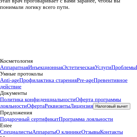
этап врач проговаривает с вами заранее, чтобы вы
понимали логику всего пути.
Косметология
Аппаратная
Инъекционная
Эстетическая
Услуги
Проблемы
Умные протоколы
Anti-age
Профилактика старения
Pre-age
Превентивное
действие
Документы
Политика конфиденциальности
Оферта программы
лояльности
Оферта
Реквизиты
Лицензия
Налоговый вычет
Предложения
Подарочный сертификат
Программа лояльности
Estee
Специалисты
Аппараты
О клинике
Отзывы
Контакты