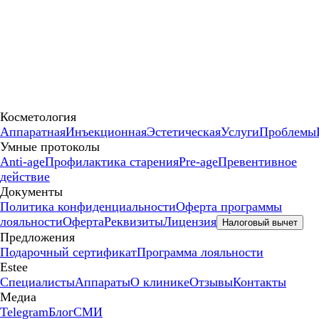
Косметология
Аппаратная
Инъекционная
Эстетическая
Услуги
Проблемы
Умные протоколы
Anti-age
Профилактика старения
Pre-age
Превентивное
действие
Документы
Политика конфиденциальности
Оферта программы
лояльности
Оферта
Реквизиты
Лицензия
Налоговый вычет
Предложения
Подарочный сертификат
Программа лояльности
Estee
Специалисты
Аппараты
О клинике
Отзывы
Контакты
Медиа
Telegram
Блог
СМИ