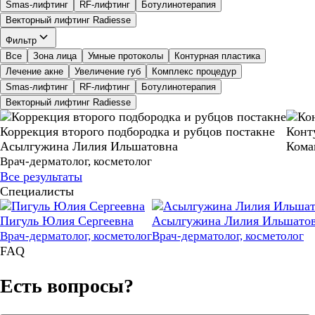
Smas-лифтинг
RF-лифтинг
Ботулинотерапия
Векторный лифтинг Radiesse
Фильтр
Все
Зона лица
Умные протоколы
Контурная пластика
Лечение акне
Увеличение губ
Комплекс процедур
Smas-лифтинг
RF-лифтинг
Ботулинотерапия
Векторный лифтинг Radiesse
Коррекция второго подбородка и рубцов постакне
Конт
Асылгужина Лилия Ильшатовна
Кома
Врач-дерматолог, косметолог
Все результаты
Специалисты
Пигуль Юлия Сергеевна
Асылгужина Лилия Ильшато
Врач-дерматолог, косметолог
Врач-дерматолог, косметолог
FAQ
Есть вопросы?