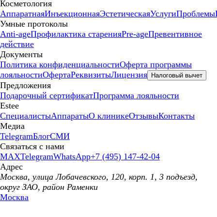
Косметология
Аппаратная
Инъекционная
Эстетическая
Услуги
Проблемы
Умные протоколы
Anti-age
Профилактика старения
Pre-age
Превентивное
действие
Документы
Политика конфиденциальности
Оферта программы
лояльности
Оферта
Реквизиты
Лицензия
Налоговый вычет
Предложения
Подарочный сертификат
Программа лояльности
Estee
Специалисты
Аппараты
О клинике
Отзывы
Контакты
Медиа
Telegram
Блог
СМИ
Связаться с нами
MAX
Telegram
WhatsApp
+7 (495) 147-42-04
Адрес
Москва, улица Лобачевского, 120, корп. 1, 3 подъезд,
округ ЗАО, район Раменки
Москва