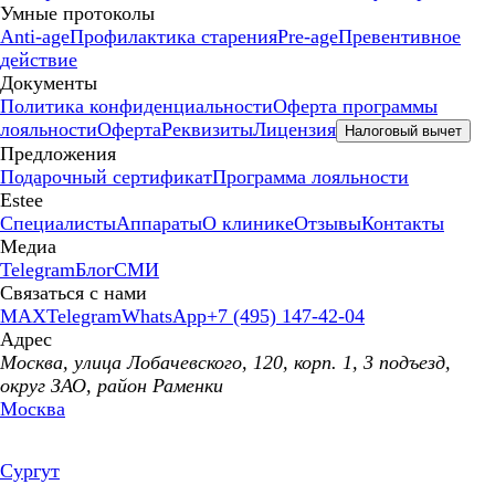
Умные протоколы
Anti-age
Профилактика старения
Pre-age
Превентивное
действие
Документы
Политика конфиденциальности
Оферта программы
лояльности
Оферта
Реквизиты
Лицензия
Налоговый вычет
Предложения
Подарочный сертификат
Программа лояльности
Estee
Специалисты
Аппараты
О клинике
Отзывы
Контакты
Медиа
Telegram
Блог
СМИ
Связаться с нами
MAX
Telegram
WhatsApp
+7 (495) 147-42-04
Адрес
Москва, улица Лобачевского, 120, корп. 1, 3 подъезд,
округ ЗАО, район Раменки
Москва
Сургут