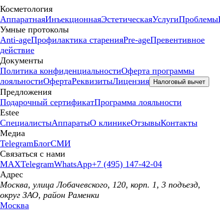
Косметология
Аппаратная
Инъекционная
Эстетическая
Услуги
Проблемы
Умные протоколы
Anti-age
Профилактика старения
Pre-age
Превентивное
действие
Документы
Политика конфиденциальности
Оферта программы
лояльности
Оферта
Реквизиты
Лицензия
Налоговый вычет
Предложения
Подарочный сертификат
Программа лояльности
Estee
Специалисты
Аппараты
О клинике
Отзывы
Контакты
Медиа
Telegram
Блог
СМИ
Связаться с нами
MAX
Telegram
WhatsApp
+7 (495) 147-42-04
Адрес
Москва, улица Лобачевского, 120, корп. 1, 3 подъезд,
округ ЗАО, район Раменки
Москва