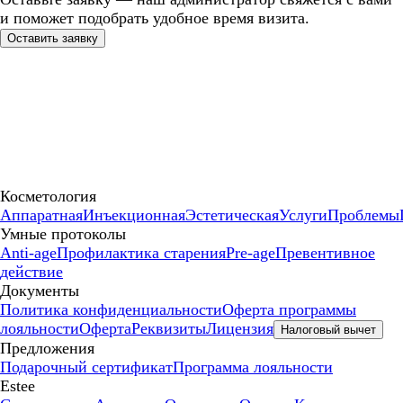
и поможет подобрать удобное время визита.
Оставить заявку
Косметология
Аппаратная
Инъекционная
Эстетическая
Услуги
Проблемы
Умные протоколы
Anti-age
Профилактика старения
Pre-age
Превентивное
действие
Документы
Политика конфиденциальности
Оферта программы
лояльности
Оферта
Реквизиты
Лицензия
Налоговый вычет
Предложения
Подарочный сертификат
Программа лояльности
Estee