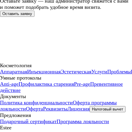
Оставьте заявку — наш администратор свяжется с вами
и поможет подобрать удобное время визита.
Оставить заявку
Косметология
Аппаратная
Инъекционная
Эстетическая
Услуги
Проблемы
Умные протоколы
Anti-age
Профилактика старения
Pre-age
Превентивное
действие
Документы
Политика конфиденциальности
Оферта программы
лояльности
Оферта
Реквизиты
Лицензия
Налоговый вычет
Предложения
Подарочный сертификат
Программа лояльности
Estee