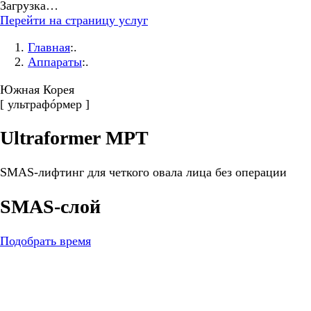
Загрузка…
Перейти на страницу услуг
Главная
:.
Аппараты
:.
Южная Корея
[
ультрафóрмер
]
Ultraformer MPT
SMAS-лифтинг для четкого овала лица без операции
SMAS-слой
Подобрать время