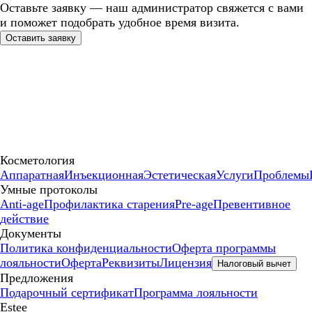
Оставьте заявку — наш администратор свяжется с вами
и поможет подобрать удобное время визита.
Оставить заявку
Косметология
Аппаратная
Инъекционная
Эстетическая
Услуги
Проблемы
Умные протоколы
Anti-age
Профилактика старения
Pre-age
Превентивное
действие
Документы
Политика конфиденциальности
Оферта программы
лояльности
Оферта
Реквизиты
Лицензия
Налоговый вычет
Предложения
Подарочный сертификат
Программа лояльности
Estee