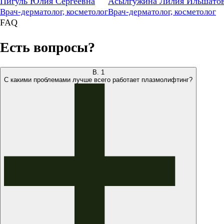
Пигуль Юлия Сергеевна
Асылгужина Лилия Ильшато
Врач-дерматолог, косметолог
Врач-дерматолог, косметолог
FAQ
Есть вопросы?
В.
1
С какими проблемами лучше всего работает плазмолифтинг?